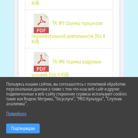
KiB)
ТК №7 Оценка процессов
образовательной деятельности (154.8
KiB)
ТК №6 Оценка кадровых
условий (156.0 KiB)
Пользуясь нашим сайтом, вы соглашаетесь с политикой обработки
персональных данных а также с тем что наш веб-сайт и другие
подключенные к веб-сайту сторонние сервисы используют cookies
ТК №5 Оценка
такие как Яндекс Метрика, "Госуслуги", "PRO.Культура", "Спутник
аналитика".
^
материально-технических условий
(156.0 KiB)
Подробнее
Подтверждаю
ТК №4 Оценка финансовых