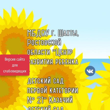
МБДОУ г. Шахты,
Ростовской
области "Центр
Версия сайта
развития ребенка
для
-
слабовидящих
детский сад
первой категории
№ 21" Казачий
детский сад